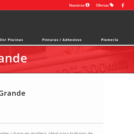
Nosotros
Ofertas
dín/ Piscinas
Pinturas / Adhesivos
Plomería
ande
Grande
ntes y base en madera, ideal para trabajos de