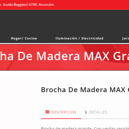
r. Guido Boggiani 6749, Asunción
Hogar/ Cocina
Iluminación / Electricidad
Jar
cha De Madera MAX Gr
-
Brocha De Madera MAX 
DESCRIPCION
DETALLES
Brocha de madera grande. Con cerdas resiste