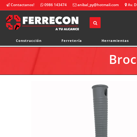
Contactanos!
0986 143474
anibal_py@hotmail.com
Av. D
Construcción
Ferretería
Herramientas
Bro