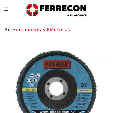
En
Herramientas Eléctricas
Construcción
Ferretería
Herramientas
Hogar/ Cocina
Iluminación / Electricidad
Jardín/ Piscinas
Pinturas / Adhesivos
Plomería