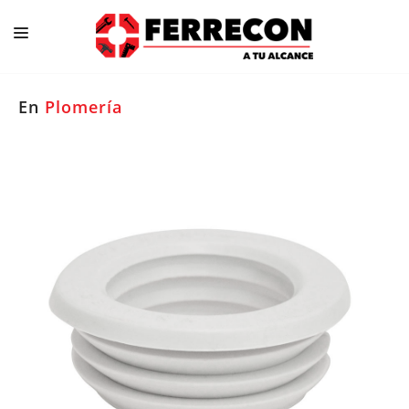
En
Plomería
Construcción
Ferretería
Herramientas
Hogar/ Cocina
Iluminación / Electricidad
Jardín/ Piscinas
Pinturas / Adhesivos
Plomería