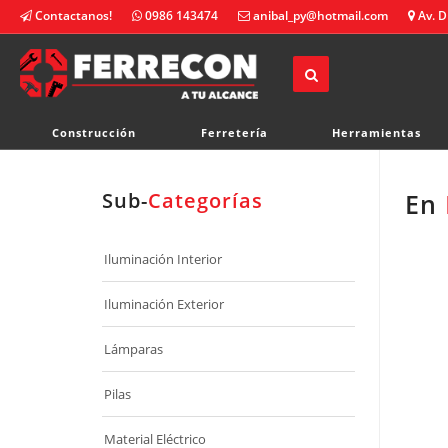
Contactanos!
0986 143474
anibal_py@hotmail.com
Av. D
Construcción
Ferretería
Herramientas
Sub-
Categorías
En
Iluminación Interior
Iluminación Exterior
Lámparas
Pilas
Material Eléctrico