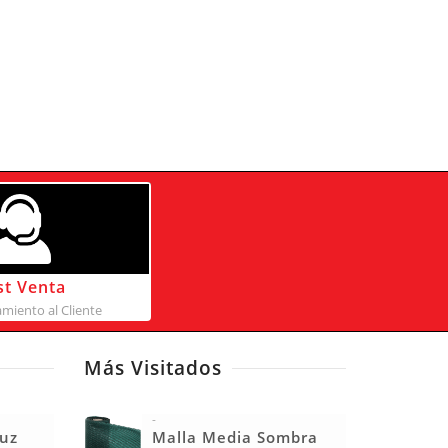
st Venta
iento al Cliente
Más Visitados
-
ruz
Malla Media Sombra