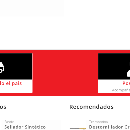
do el pais
Po
Acompañam
os
Recomendados
Fastix
Tramontina
Sellador Sintético
Destornillador C