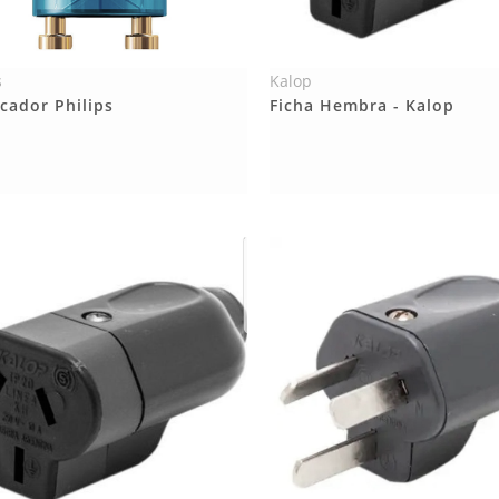
s
Kalop
Más Detalles
Más Detalles
cador Philips
Ficha Hembra - Kalop