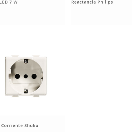
Más Detalles
Más Detalles
LED 7 W
Reactancia Philips
Más Detalles
Corriente Shuko