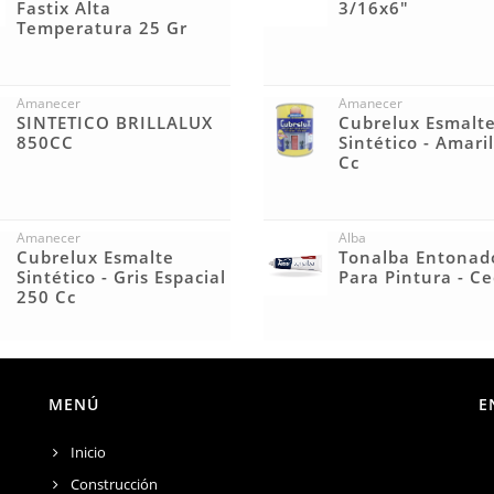
Fastix Alta
3/16x6"
Temperatura 25 Gr
Amanecer
Amanecer
SINTETICO BRILLALUX
Cubrelux Esmalt
850CC
Sintético - Amari
Cc
Amanecer
Alba
Cubrelux Esmalte
Tonalba Entonad
Sintético - Gris Espacial
Para Pintura - C
250 Cc
MENÚ
E
Inicio
Construcción