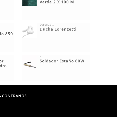
Verde 2 X 100 M
Lorenzetti
e
Ducha Lorenzetti
llo 850
-
or
Soldador Estaño 60W
edro
NCONTRANOS