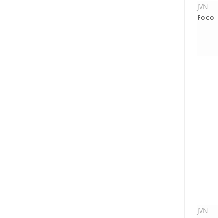
JVN
Foco
JVN