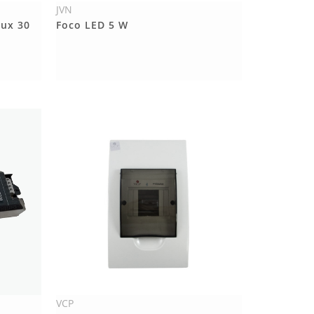
JVN
Más Detalles
ux 30
Foco LED 5 W
VCP