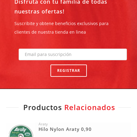
Disfruta con tu familia de todas
nuestras ofertas!
Suscribite y obtene beneficios exclusivos para
clientes de nuestra tienda en linea
REGISTRAR
Productos
Relacionados
Araty
Hilo Nylon Araty 0,90