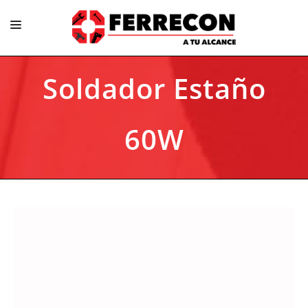
Soldador Estaño
Construcción
60W
Ferretería
Herramientas
Hogar/ Cocina
Iluminación / Electricidad
Jardín/ Piscinas
Pinturas / Adhesivos
Plomería